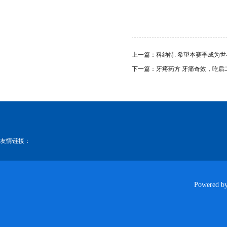
上一篇：
科纳特: 希望本赛季成为
下一篇：
牙疼药方 牙痛奇效，吃
香。氟派酸本和牙痛毫无关系，但
友情链接：
Powered b