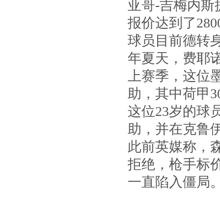
亚哥-吉梅内
报价达到了280
球员目前德转身价
年夏天，费耶诺
上赛季，这位墨
助，其中荷甲30
这位23岁的球
助，并在克鲁
此前英媒称，森
拒绝，枪手标价
一直陷入僵局