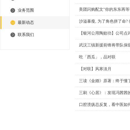
美团闪购配文“你的东东再等等
业务范围
沙溢暴瘦, 为了角色拼了命? 
最新动态
【银河公用陶贻功】公司点
联系我们
武汉三镇新援前锋将带队保级
吃「西瓜」，品对联
【对联】风寒淡月
三读《金婚》原著：终于懂了
三刷《心居》：发现冯茜茜的
口腔溃疡总反复，看中医如