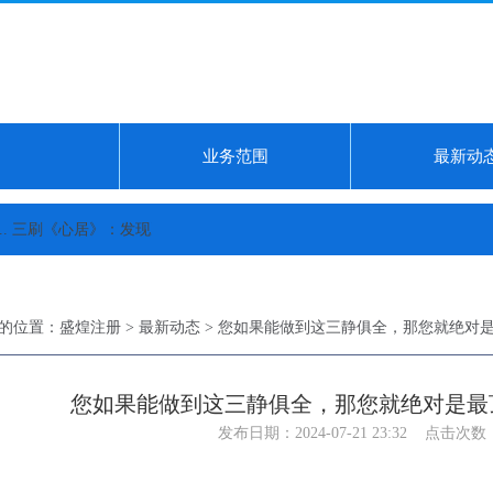
业务范围
最新动
三刷《心居》：发现冯茜茜的“知三当三”，是冯晓琴一手教出来的...
20
的位置：
盛煌注册
>
最新动态
> 您如果能做到这三静俱全，那您就绝对
您如果能做到这三静俱全，那您就绝对是最
发布日期：2024-07-21 23:32 点击次数