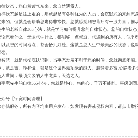
自律状态，您自然紫气东来，您自然遇贵人。
自律状态越是往上走的，那就越是有各种优秀的人员，会沉默式的来到您
过来的。但就是会帮助您走得非常快。您就感觉到您背后有一股力量，推
先生的老板自律365心法，就是学习如何提升您的自律状态。您的自律状
无论您看什么，无论您学什么，都能够一点就透。您遇到的所有人，似乎
，以及您的时间地点，都会恰到好处。这就是您人生中最美妙的状态，也
巅毫。
律智慧，就是您彻底认识到，当事态发展不利于您的时候，您就彻底闭嘴
静，就是吉。静和慢，就是这个世界最顶级的能力。脑静者多富,心静者多
是人世间，最顶尖级的人中龙凤，天选之人。
习宇宽先生的自律365心法，您就是静心。您的心，千万不能乱。事缓则
。
公众号【宇宽时间管理】
供存储服务，所有内容均由用户发布，如发现有害或侵权内容，请点击举