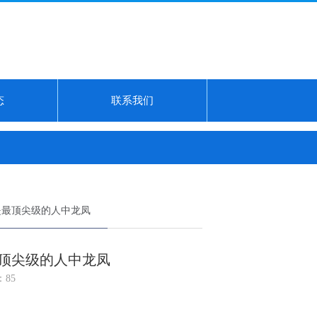
态
联系我们
24年7月10日庆阳市西峰西郊瓜果蔬菜批发有限责任公司价格行情...
膜拜! 轰
是最顶尖级的人中龙凤
顶尖级的人中龙凤
：85