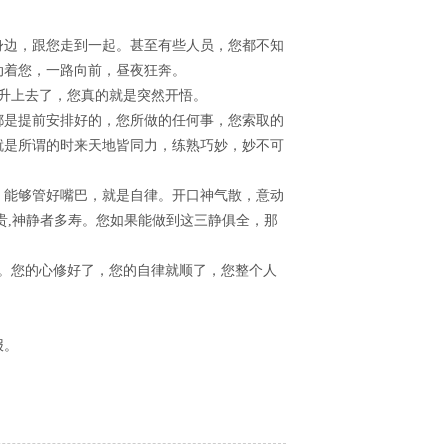
身边，跟您走到一起。甚至有些人员，您都不知
动着您，一路向前，昼夜狂奔。
态升上去了，您真的就是突然开悟。
都是提前安排好的，您所做的任何事，您索取的
就是所谓的时来天地皆同力，练熟巧妙，妙不可
。能够管好嘴巴，就是自律。开口神气散，意动
贵,神静者多寿。您如果能做到这三静俱全，那
圆。您的心修好了，您的自律就顺了，您整个人
报。