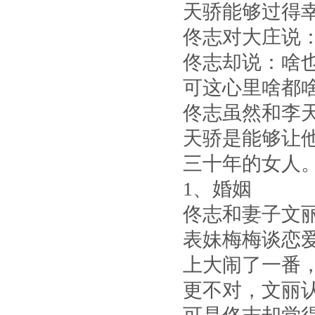
天骄能够过得
佟志对大庄说
佟志却说：啥
可这心里啥都
佟志虽然和李
天骄是能够让
三十年的女人
1、婚姻
佟志和妻子文
表妹梅梅谈恋
上大闹了一番
更不对，文丽