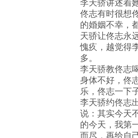
李天骄讲述着
佟志有时很想
的婚姻不幸，
天骄让佟志永
愧疚，越觉得
多。
李天骄教佟志
身体不好，佟
乐，佟志一下
李天骄约佟志
说：其实今天
的今天，我第
而尽，再给自