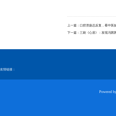
上一篇：
口腔溃疡总反复，看中医
下一篇：
三刷《心居》：发现冯茜茜
友情链接：
Powered b